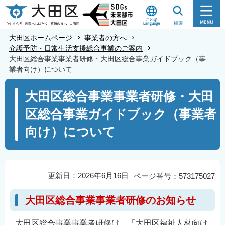
こ
の
ペ
大田区ホームページ
事業者の方へ
ー
介護予防・日常生活支援総合事業のご案内
大田区総合事業事業者研修・大田区総合事業ガイドブック（事
ジ
業者向け）について
の
本
先
大田区総合事業事業者研修・大田
文
頭
区総合事業ガイドブック（事業者
こ
で
こ
す
向け）について
か
ら
更新日：2026年6月16日
ページ番号：573175027
大田区総合事業事業者研修のお知らせ
大田区総合事業事業者研修は、「大田区福祉人材向け