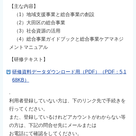
English
【主な内容】
（1）地域支援事業と総合事業の創設
简体中文
（2）大田区の総合事業
繁體中文
（3）社会資源の活用
한국어
（4）総合事業ガイドブックと総合事業ケアマネジ
नेपाली
メントマニュアル
Filipino
【研修テキスト】
研修資料データダウンロード用（PDF）（PDF：5,1
68KB）
.
利用者登録していない方は、下のリンク先で手続きを
行ってください。
また、登録しているけれどアカウントがわからない等
の方は、下記の問合せ先にメールまたは
お電話にて確認をしてください。