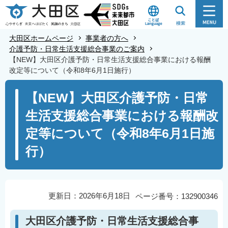
こ
の
ペ
大田区ホームページ
事業者の方へ
ー
介護予防・日常生活支援総合事業のご案内
【NEW】大田区介護予防・日常生活支援総合事業における報酬
ジ
改定等について（令和8年6月1日施行）
の
本
先
【NEW】大田区介護予防・日常
文
頭
生活支援総合事業における報酬改
こ
で
こ
す
定等について（令和8年6月1日施
か
行）
ら
更新日：2026年6月18日
ページ番号：132900346
大田区介護予防・日常生活支援総合事