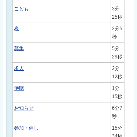
English
こども
3分
简体中文
25秒
繁體中文
税
2分5
한국어
秒
नेपाली
募集
5分
Filipino
29秒
求人
2分
12秒
傍聴
1分
15秒
お知らせ
6分7
秒
参加・催し
15分
34秒