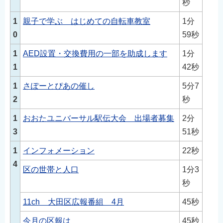
秒
1
親子で学ぶ はじめての自転車教室
1分
0
59秒
1
AED設置・交換費用の一部を助成します
1分
1
42秒
1
さぽーとぴあの催し
5分7
2
秒
1
おおたユニバーサル駅伝大会 出場者募集
2分
3
51秒
1
インフォメーション
22秒
4
区の世帯と人口
1分3
秒
11ch 大田区広報番組 4月
45秒
今月の区報は
45秒