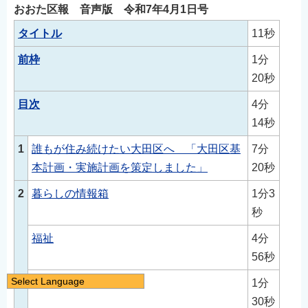
おおた区報 音声版 令和7年4月1日号
タイトル
11秒
前枠
1分
20秒
目次
4分
14秒
1
誰もが住み続けたい大田区へ 「大田区基
7分
本計画・実施計画を策定しました」
20秒
2
暮らしの情報箱
1分3
秒
福祉
4分
56秒
Select Language
年金
1分
日本語
30秒