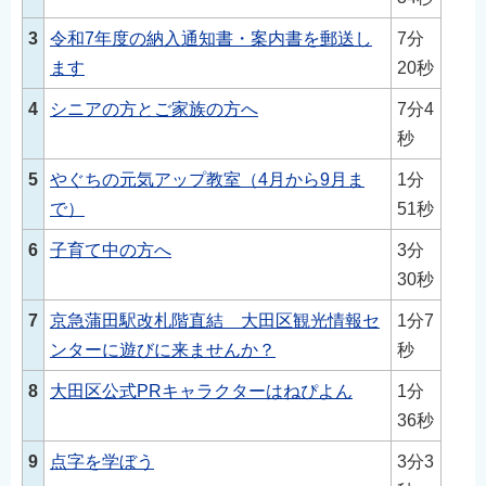
3
令和7年度の納入通知書・案内書を郵送し
7分
ます
20秒
4
シニアの方とご家族の方へ
7分4
秒
5
やぐちの元気アップ教室（4月から9月ま
1分
で）
51秒
6
子育て中の方へ
3分
30秒
7
京急蒲田駅改札階直結 大田区観光情報セ
1分7
ンターに遊びに来ませんか？
秒
8
大田区公式PRキャラクターはねぴよん
1分
36秒
9
点字を学ぼう
3分3