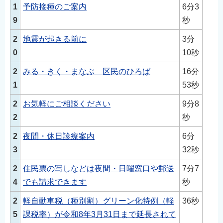
1
予防接種のご案内
6分3
9
秒
2
地震が起きる前に
3分
0
10秒
2
みる・きく・まなぶ 区民のひろば
16分
1
53秒
2
お気軽にご相談ください
9分8
2
秒
2
夜間・休日診療案内
6分
3
32秒
2
住民票の写しなどは夜間・日曜窓口や郵送
7分7
4
でも請求できます
秒
2
軽自動車税（種別割）グリーン化特例（軽
36秒
5
課税率）が令和8年3月31日まで延長されて