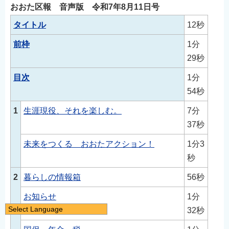
おおた区報 音声版 令和7年8月11日号
タイトル
12秒
前枠
1分
29秒
目次
1分
54秒
1
生涯現役、それを楽しむ。
7分
37秒
未来をつくる おおたアクション！
1分3
秒
2
暮らしの情報箱
56秒
お知らせ
1分
Select Language
32秒
日本語