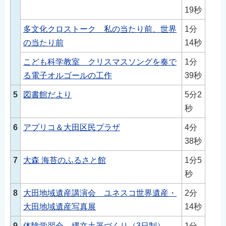
19秒
多文化クロストーク 私の当たり前、世界
1分
の当たり前
14秒
こども科学教室 クリスマスソングを奏で
1分
る電子オルゴールの工作
39秒
5
図書館だより
5分2
秒
6
アプリコ＆大田区民プラザ
4分
38秒
7
大森 海苔のふるさと館
1分5
秒
8
大田地域遺産講演会 ユネスコ世界遺産・
2分
大田地域遺産写真展
14秒
9
体験学習会 縄文土器づくり（3日制）
1分