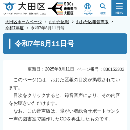
こ
の
ペ
大田区ホームページ
おおた区報
おおた区報音声版
ー
令和7年度
令和7年8月11日号
ジ
本
令和7年8月11日号
の
文
先
こ
頭
こ
で
か
更新日：2025年8月11日
ページ番号：836152302
す
ら
このページには、おおた区報の目次が掲載されてい
ます。
目次をクリックすると、録音音声により、その内容
をお聴きいただけます。
なお、この音声版は、障がい者総合サポートセンタ
ー声の図書室で製作したCDを再生したものです。