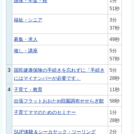
国保・年金・税
1分
English
51秒
简体中文
福祉・シニア
3分
繁體中文
37秒
한국어
募集・求人
49秒
नेपाली
催し・講座
5分
Filipino
57秒
3
国民健康保険の手続きを忘れずに「手続き
5分
にはマイナンバーが必要です」
28秒
4
子育て・教育
11秒
出張フラットおおたin田園調布せせらぎ館
58秒
子育てママのためのセミナー
1分
28秒
SUP体験＆シーカヤック・ツーリング
2分