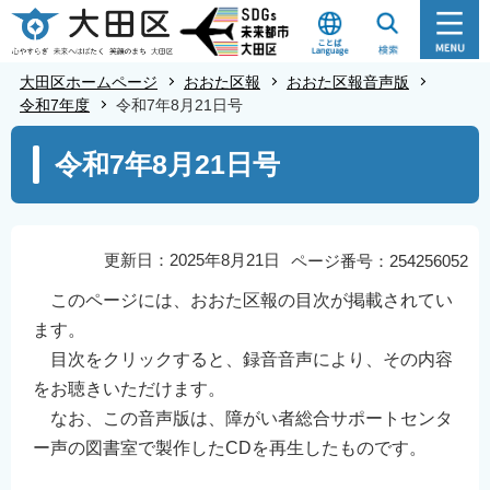
こ
の
ペ
大田区ホームページ
おおた区報
おおた区報音声版
ー
令和7年度
令和7年8月21日号
ジ
本
令和7年8月21日号
の
文
先
こ
頭
こ
で
か
更新日：2025年8月21日
ページ番号：254256052
す
ら
このページには、おおた区報の目次が掲載されてい
ます。
目次をクリックすると、録音音声により、その内容
をお聴きいただけます。
なお、この音声版は、障がい者総合サポートセンタ
ー声の図書室で製作したCDを再生したものです。