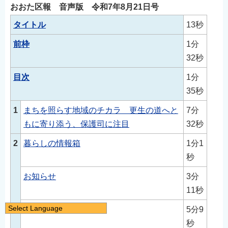
おおた区報 音声版 令和7年8月21日号
タイトル
13秒
前枠
1分
32秒
目次
1分
35秒
1
まちを照らす地域のチカラ 更生の道へと
7分
もに寄り添う、保護司に注目
32秒
2
暮らしの情報箱
1分1
秒
お知らせ
3分
11秒
Select Language
国保・年金・税
5分9
日本語
秒