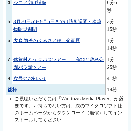
4
シニア向け講座
6分6
秒
5
8月30日から9月5日までは防災週間・建築
3分
物防災週間
15秒
6
大森 海苔のふるさと館 企画展
1分
14秒
7
休養村とうぶ バスツアー 上高地と敷島公
1分
園バラ園ツアー
25秒
8
次号のお知らせ
41秒
後枠
14秒
ご視聴いただくには「Windows Media Player」が必
要です。お持ちでない方は、次のマイクロソフト社
のホームページからダウンロード（無償）してイン
ストールしてください。