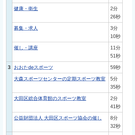
English
健康・衛生
2分
简体中文
26秒
繁體中文
募集・求人
3分
한국어
10秒
नेपाली
催し・講座
11分
Filipino
51秒
3
おおたdeスポーツ
59秒
大森スポーツセンターの定期スポーツ教室
5分
35秒
大田区総合体育館のスポーツ教室
2分
41秒
公益財団法人 大田区スポーツ協会の催し
8分
32秒