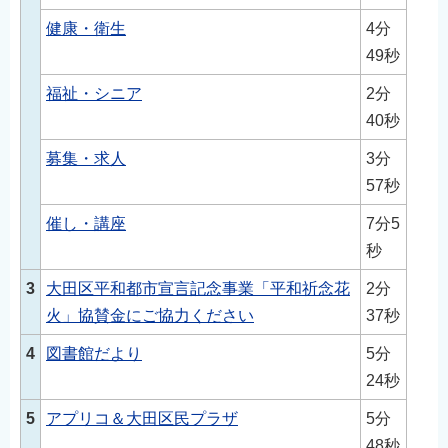
English
健康・衛生
4分
简体中文
49秒
繁體中文
福祉・シニア
2分
한국어
40秒
नेपाली
募集・求人
3分
Filipino
57秒
催し・講座
7分5
秒
3
大田区平和都市宣言記念事業「平和祈念花
2分
火」協賛金にご協力ください
37秒
4
図書館だより
5分
24秒
5
アプリコ＆大田区民プラザ
5分
48秒