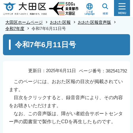
こ
の
ペ
大田区ホームページ
おおた区報
おおた区報音声版
ー
令和7年度
令和7年6月11日号
ジ
本
令和7年6月11日号
の
文
先
こ
頭
こ
で
か
更新日：2025年6月11日
ページ番号：382541792
す
ら
このページには、おおた区報の目次が掲載されてい
ます。
目次をクリックすると、録音音声により、その内容
をお聴きいただけます。
なお、この音声版は、障がい者総合サポートセンタ
ー声の図書室で製作したCDを再生したものです。