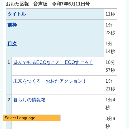
おおた区報 音声版 令和7年6月11日号
タイトル
11秒
前枠
1分
23秒
目次
1分
14秒
1
遊んで知るECOなこと ECOすごろく
10分
57秒
未来をつくる おおたアクション！
1分
21秒
2
暮らしの情報箱
1分4
秒
Select Language
お知らせ
3分9
日本語
秒