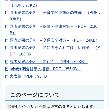
English
（PDF：77KB）
简体中文
調査結果の分析 －子育て関連施設の整備－（PDF：
83KB）
繁體中文
調査結果の分析 －保健・健康対策－（PDF：21K
한국어
B）
नेपाली
調査結果の分析 －交通安全対策－（PDF：24KB）
Filipino
調査結果の分析 －特に力を入れてほしい施策－（P
DF：188KB）
調査結果の分析 －定住性－（PDF：62KB）
<参考>調査結果の概観（PDF：356KB）
裏表紙（PDF：95KB）
このページについて
お寄せいただいた評価は運営の参考といたします。