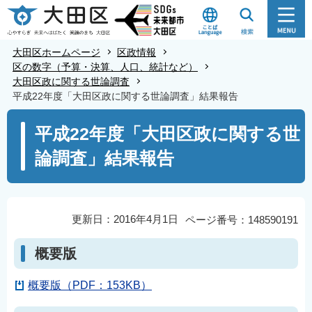
こ
の
ペ
大田区ホームページ
区政情報
ー
区の数字（予算・決算、人口、統計など）
大田区政に関する世論調査
ジ
平成22年度「大田区政に関する世論調査」結果報告
の
本
先
平成22年度「大田区政に関する世
文
頭
論調査」結果報告
こ
で
こ
す
か
ら
更新日：2016年4月1日
ページ番号：148590191
概要版
概要版（PDF：153KB）