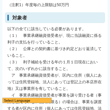
（注釈1）年度毎の上限額は50万円
対象者
以下の全てに該当している必要があります。
（１） 事業承継融資借受者が、現に当該融資に係る
利子の支払を行っていること。
（２） 公庫との契約書に基づき約定どおり返済して
いること。
（３） 利子補給を受ける年の１月１日現在におい
て、次のいずれかに該当すること。
ア 事業承継融資借受者が、区内に住所（個人にあ
っては住民登録地、法人にあっては登記上の本店所在
地）又は事業所を有していること。
イ 事業承継融資借受者が事業を譲り受ける者（事
Select Language
業を営んでいない個人に限る）の場合は、事業を譲渡
日本語
する者が区内に住所（個人にあっては住民登録地、法