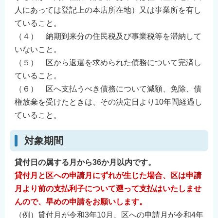
English
人にあっては登記上の本店所在地）又は事業所を有し
ていること。
简体中文
（４） 納期到来分の住民税及び事業税等を滞納して
繁體中文
いないこと。
한국어
（５） 区から返還を求められた債務について完済し
नेपाली
ていること。
Filipino
（６） 区へ支払うべき債務について減額、免除、債
権放棄を受けたときは、その決定日より10年間経過し
ていること。
対象期間
貸付日の属する月から36か月以内です。
貸付月と区への申請月にずれが生じた場合、区は申請
月より前の支払利子について遡って支払はいたしませ
んので、早めの申請をお願いします。
（例）貸付月が令和3年10月、区への申請月が令和4年