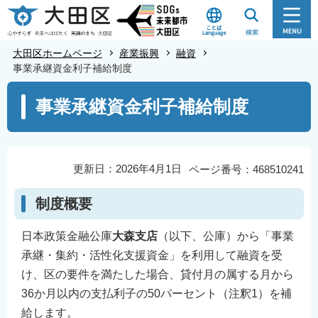
こ
の
ペ
大田区ホームページ
産業振興
融資
ー
事業承継資金利子補給制度
ジ
本
事業承継資金利子補給制度
の
文
先
こ
頭
こ
で
か
更新日：2026年4月1日
ページ番号：468510241
す
ら
制度概要
日本政策金融公庫
大森支店
（以下、公庫）から「事業
承継・集約・活性化支援資金」を利用して融資を受
け、区の要件を満たした場合、貸付月の属する月から
36か月以内の支払利子の50パーセント（注釈1）を補
給します。