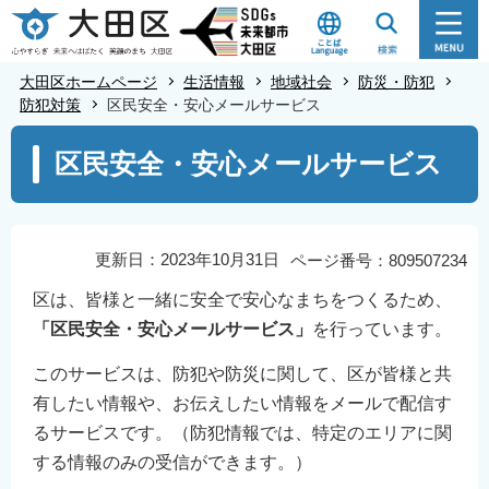
こ
の
ペ
大田区ホームページ
生活情報
地域社会
防災・防犯
ー
防犯対策
区民安全・安心メールサービス
ジ
本
区民安全・安心メールサービス
の
文
先
こ
頭
こ
で
か
更新日：2023年10月31日
ページ番号：809507234
す
ら
区は、皆様と一緒に安全で安心なまちをつくるため、
「区民安全・安心メールサービス」
を行っています。
このサービスは、防犯や防災に関して、区が皆様と共
有したい情報や、お伝えしたい情報をメールで配信す
るサービスです。（防犯情報では、特定のエリアに関
する情報のみの受信ができます。）