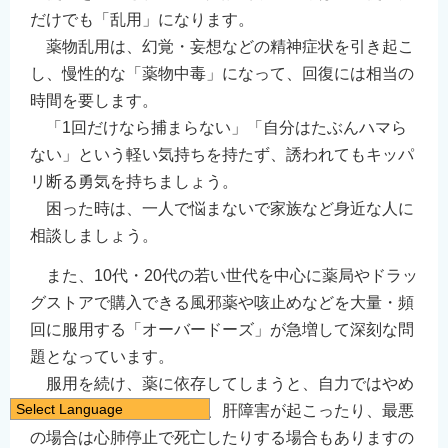
だけでも「乱用」になります。
薬物乱用は、幻覚・妄想などの精神症状を引き起こ
し、慢性的な「薬物中毒」になって、回復には相当の
時間を要します。
「1回だけなら捕まらない」「自分はたぶんハマら
ない」という軽い気持ちを持たず、誘われてもキッパ
リ断る勇気を持ちましょう。
困った時は、一人で悩まないで家族など身近な人に
相談しましょう。
また、10代・20代の若い世代を中心に薬局やドラッ
グストアで購入できる風邪薬や咳止めなどを大量・頻
回に服用する「オーバードーズ」が急増して深刻な問
題となっています。
服用を続け、薬に依存してしまうと、自力ではやめ
Select Language
られなくなることがあり、肝障害が起こったり、最悪
日本語
の場合は心肺停止で死亡したりする場合もありますの