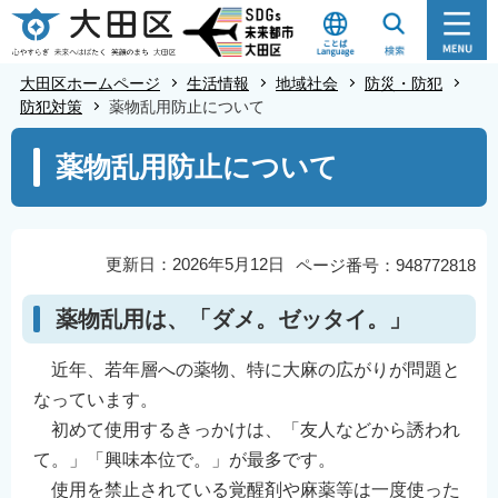
こ
の
ペ
大田区ホームページ
生活情報
地域社会
防災・防犯
ー
防犯対策
薬物乱用防止について
ジ
本
薬物乱用防止について
の
文
先
こ
頭
こ
で
か
更新日：2026年5月12日
ページ番号：948772818
す
ら
薬物乱用は、「ダメ。ゼッタイ。」
近年、若年層への薬物、特に大麻の広がりが問題と
なっています。
初めて使用するきっかけは、「友人などから誘われ
て。」「興味本位で。」が最多です。
使用を禁止されている覚醒剤や麻薬等は一度使った