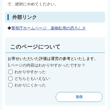
で、絶対にやめてください。
English
简体中文
外部リンク
繁體中文
한국어
◆
警視庁ホームページ 薬物乱用の恐ろしさ
नेपाली
Filipino
このページについて
お寄せいただいた評価は運営の参考といたします。
1.ページの内容はわかりやすかったですか？
わかりやすかった
どちらともいえない
わかりにくかった