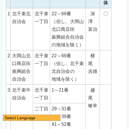
体
1
北千束北
北千束
22～69番
深
〇
自治会
一丁目
（但し、大岡山
澤
北口商店街
富治
振興組合自治会
の地域を除く）
2
大岡山北
北千束
22～69番
横
口商店街
一丁目
（但し、北千束
尾
振興組合
北自治会の
吉雄
自治会
地域を除く）
3
北千束中
北千束
1～21番
越
自治会
一丁目
尾
敏幸
二丁目
29～31番
38～39番
Select Language
41～52番
日本語