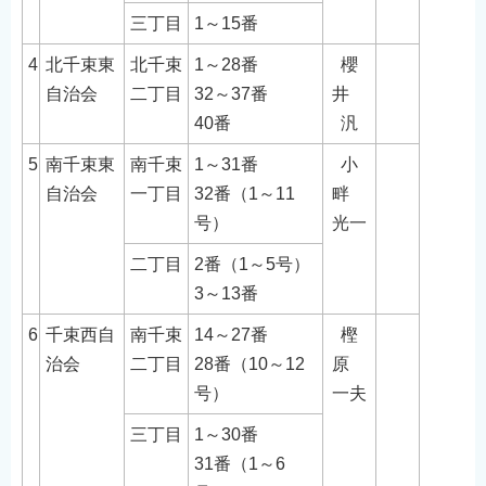
English
三丁目
1～15番
简体中文
4
北千束東
北千束
1～28番
櫻
繁體中文
自治会
二丁目
32～37番
井
한국어
40番
汎
नेपाली
5
南千束東
南千束
1～31番
小
Filipino
自治会
一丁目
32番（1～11
畔
号）
光一
二丁目
2番（1～5号）
3～13番
6
千束西自
南千束
14～27番
樫
治会
二丁目
28番（10～12
原
号）
一夫
三丁目
1～30番
31番（1～6