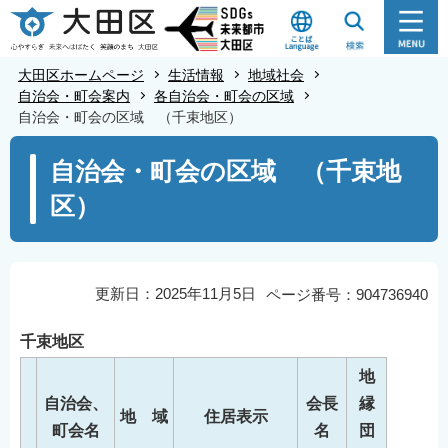
こ
の
ペ
大田区ホームページ
生活情報
地域社会
ー
自治会・町会案内
各自治会・町会の区域
自治会・町会の区域 （千束地区）
ジ
の
本
自治会・町会の区域 （千束地
先
文
区）
頭
こ
で
こ
す
か
ら
更新日：2025年11月5日
ページ番号：904736940
千束地区
地
自治会、
会長
縁
地 域
住居表示
町会名
名
団