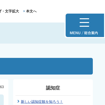
げ・文字拡大
本文へ
63
認知症
新しい認知症観を知ろう！