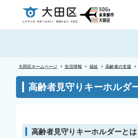
こ
の
ペ
ー
ジ
の
先
頭
大田区ホームページ
生活情報
福祉
高齢者の支援
で
す
本
高齢者見守りキーホルダ
文
こ
こ
か
ら
高齢者見守りキーホルダーとは