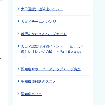
大田区認知症関連イベント
大田区チームオレンジ
希望をかなえるヘルプカード
大田区認知症月間イベント 「広げよう
優しいオレンジの輪 ～Paint it orange
～」
や
タ
認知症サポーターステップアップ講座
認知機能検診のススメ
認知症カフェ