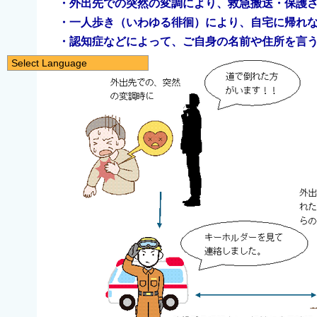
・外出先での突然の変調により、救急搬送・保護
・一人歩き（いわゆる徘徊）により、自宅に帰れ
・認知症などによって、ご自身の名前や住所を言
Select Language
日本語
English
简体中文
繁體中文
한국어
नेपाली
Filipino