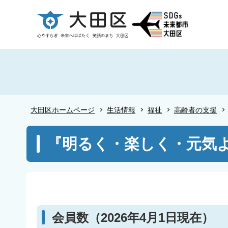
こ
の
ペ
ー
ジ
の
先
頭
大田区ホームページ
生活情報
福祉
高齢者の支援
で
す
本
『明るく・楽しく・元気よ
文
こ
こ
か
ら
会員数（2026年4月1日現在）