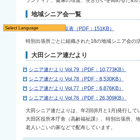
ランティア、健康の増進、生きがいを高めるため
地域シニア会一覧
Select Language
地域シニア会一覧表（PDF：151KB）
日本語
特別出張所ごとに組織された18の地域シニア会の
English
大田シニア連だより
简体中文
繁體中文
シニア連だより Vol.79（PDF：10,773KB）
한국어
シニア連だより Vol.78（PDF：8,530KB）
नेपाली
シニア連だより Vol.77（PDF：6,876KB）
Filipino
シニア連だより Vol.76（PDF：26,309KB）
大田シニア連だよりは、年2回(8月と1月)発行して
大田区役所本庁舎（高齢福祉課）、特別出張所、
老人いこいの家などで配布しています。