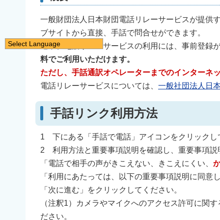
一般財団法人日本財団電話リレーサービスが提供
ブサイトから直接、手話で問合せができます。
Select Language
通常、電話リレーサービスの利用には、事前登録
日本語
料でご利用いただけます。
English
ただし、手話通訳オペレーターまでのインターネ
電話リレーサービスについては、
一般社団法人日
简体中文
繁體中文
手話リンク利用方法
한국어
नेपाली
1 下にある「手話で電話」アイコンをクリックし
Filipino
2 利用方法と重要事項説明を確認し、重要事項説
「電話で相手の声がきこえない、きこえにくい、
「利用にあたっては、以下の重要事項説明に同意
「次に進む」をクリックしてください。
（注釈1）カメラやマイクへのアクセス許可に関す
ださい。