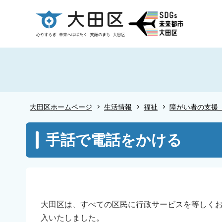
こ
の
ペ
ー
ジ
の
先
頭
大田区ホームページ
生活情報
福祉
障がい者の支援
で
す
本
手話で電話をかける
文
こ
こ
か
ら
大田区は、すべての区民に行政サービスを等しく
入いたしました。