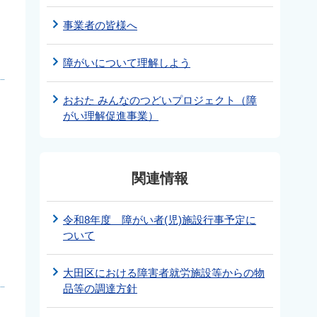
事業者の皆様へ
障がいについて理解しよう
おおた みんなのつどいプロジェクト（障
がい理解促進事業）
関連情報
令和8年度 障がい者(児)施設行事予定に
ついて
大田区における障害者就労施設等からの物
品等の調達方針