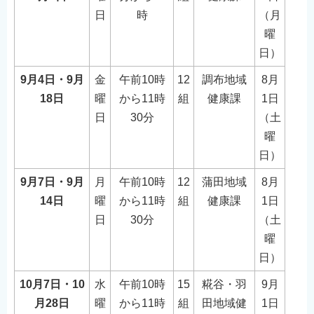
日
時
（月
曜
日）
9月4日・9月
金
午前10時
12
調布地域
8月
18日
曜
から11時
組
健康課
1日
日
30分
（土
曜
日）
9月7日・9月
月
午前10時
12
蒲田地域
8月
14日
曜
から11時
組
健康課
1日
日
30分
（土
曜
日）
10月7日・10
水
午前10時
15
糀谷・羽
9月
月28日
曜
から11時
組
田地域健
1日