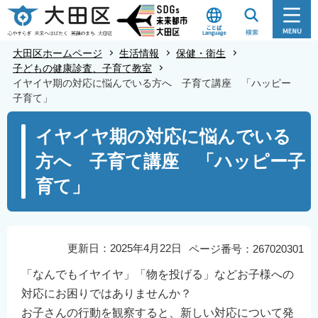
こ
の
ペ
大田区ホームページ
生活情報
保健・衛生
ー
子どもの健康診査、子育て教室
イヤイヤ期の対応に悩んでいる方へ 子育て講座 「ハッピー
ジ
子育て」
の
本
先
イヤイヤ期の対応に悩んでいる
文
頭
方へ 子育て講座 「ハッピー子
こ
で
こ
す
育て」
か
ら
更新日：2025年4月22日
ページ番号：267020301
「なんでもイヤイヤ」「物を投げる」などお子様への
対応にお困りではありませんか？
お子さんの行動を観察すると、新しい対応について発