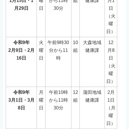
1月15日・1
曜
から11時
組
健康課
月1
月29日
日
30分
日
（火
曜
日）
令和9年
火
午前9時30
10
大森地域
12
2月9日・2月
曜
分から11
組
健康課
月8
16日
日
時
日
（火
曜
日）
令和9年
月
午前10時
12
蒲田地域
2月
3月1日・3月
曜
から11時
組
健康課
1日
8日
日
30分
（月
曜
日）