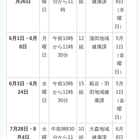
月26日
曜
分から11
組
健康課
8日
日
時
（水
曜
日）
6月1日・6月
月
午前10時
12
蒲田地域
5月
8日
曜
から11時
組
健康課
1日
日
30分
（金
曜
日）
6月3日・6月
水
午前10時
15
糀谷・羽
5月
24日
曜
から11時
組
田地域健
1日
日
30分
康課
（金
曜
日）
7月28日・8
火
午前9時30
10
大森地域
6月
月4日
曜
分から11
組
健康課
8日