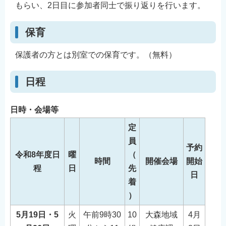
もらい、2日目に参加者同士で振り返りを行います。
English
简体中文
保育
繁體中文
保護者の方とは別室での保育です。（無料）
한국어
नेपाली
日程
Filipino
日時・会場等
定
員
予約
令和8年度日
曜
（
時間
開催会場
開始
程
日
先
日
着
）
5月19日・5
火
午前9時30
10
大森地域
4月