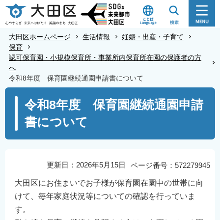
こ
の
ペ
大田区ホームページ
生活情報
妊娠・出産・子育て
ー
保育
認可保育園・小規模保育所・事業所内保育所在園の保護者の方
ジ
へ
の
令和8年度 保育園継続通園申請書について
先
本
頭
令和8年度 保育園継続通園申請
文
で
書について
こ
す
こ
か
ら
更新日：2026年5月15日
ページ番号：572279945
大田区にお住まいでお子様が保育園在園中の世帯に向
けて、毎年家庭状況等についての確認を行っていま
す。