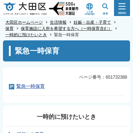
こ
の
ペ
大田区ホームページ
生活情報
妊娠・出産・子育て
ー
保育
保育施設に入所を希望する方へ（一時保育含む）
一時的に預けたいとき
緊急一時保育
ジ
の
本
緊急一時保育
先
文
頭
こ
で
こ
す
か
ページ番号：651732388
ら
緊急一時保育
一時的に預けたいとき