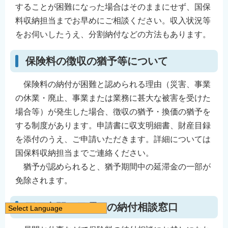
することが困難になった場合はそのままにせず、国保
料収納担当までお早めにご相談ください。収入状況等
をお伺いしたうえ、分割納付などの方法もあります。
保険料の徴収の猶予等について
保険料の納付が困難と認められる理由（災害、事業
の休業・廃止、事業または業務に甚大な被害を受けた
場合等）が発生した場合、徴収の猶予・換価の猶予を
する制度があります。申請書に収支明細書、財産目録
を添付のうえ、ご申請いただきます。詳細については
国保料収納担当までご連絡ください。
猶予が認められると、猶予期間中の延滞金の一部が
免除されます。
平日夜間と日曜日の納付相談窓口
Select Language
日本語