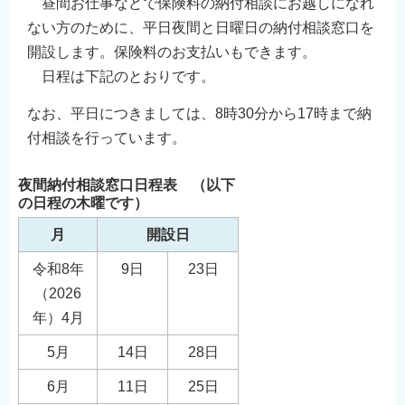
昼間お仕事などで保険料の納付相談にお越しになれ
English
ない方のために、平日夜間と日曜日の納付相談窓口を
简体中文
開設します。保険料のお支払いもできます。
繁體中文
日程は下記のとおりです。
한국어
なお、平日につきましては、8時30分から17時まで納
नेपाली
付相談を行っています。
Filipino
夜間納付相談窓口日程表 （以下
の日程の木曜です）
月
開設日
令和8年
9日
23日
（2026
年）4月
5月
14日
28日
6月
11日
25日