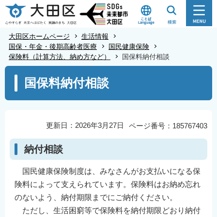
こ
の
ペ
大田区ホームページ
生活情報
ー
国保・年金・後期高齢者医療
国民健康保険
保険料（計算方法、納め方など）
国保料納付相談
ジ
の
本
国保料納付相談
先
文
頭
こ
で
こ
す
か
更新日：2026年3月27日
ページ番号：185767403
ら
納付相談
国民健康保険制度は、みなさんがお支払いになる保
険料によって支えられています。保険料はお納め忘れ
のないよう、納付期限までにご納付ください。
ただし、生活困窮等で保険料を納付期限どおり納付