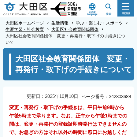
こ
の
ペ
大田区ホームページ
生活情報
学ぶ・楽しむ・スポーツ
ー
生涯学習・社会教育
大田区社会教育関係団体
大田区社会教育関係団体 変更・再発行・取下げの手続きにつ
ジ
いて
の
本
先
大田区社会教育関係団体 変更・
文
頭
再発行・取下げの手続きについて
こ
で
こ
す
か
ら
更新日：2025年10月10日
ページ番号：342803689
変更・再発行・取下げの手続きは、平日午前9時から
午後5時まで承ります。なお、正午から午後1時までの
間は、変更・再発行の登録証即時発行はできませんの
で、お急ぎの方はそれ以外の時間に窓口にお越しくだ