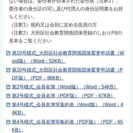
ない場合は、委任者が自署された委任状（注釈2）、
English
委任者の身分証の写し及び代理人の身分証明書をお持
简体中文
ちください。
繁體中文
（注釈1）規約又は会則に定める役員の方
（注釈2）大田区社会教育関係団体登録のしおりP6の
한국어
見本をご覧ください
नेपाली
Filipino
第10号様式_大田区社会教育関係団体変更申請書（W
ord版）（Word：52KB）
第10号様式_大田区社会教育関係団体変更申請書（P
DF版）（PDF：88KB）
第2号様式_会員名簿（Word版）（Word：54KB）
第2号様式_会員名簿（PDF版）（PDF：67KB）
第4号様式_会員名簿等集約表（Word版）（Word：4
4KB）
第4号様式_会員名簿等集約表（PDF版）（PDF：65
KB）