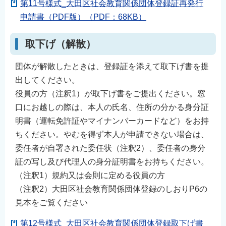
第11号様式_大田区社会教育関係団体登録証再発行
申請書（PDF版）（PDF：68KB）
取下げ（解散）
団体が解散したときは、登録証を添えて取下げ書を提
出してください。
役員の方（注釈1）が取下げ書をご提出ください。窓
口にお越しの際は、本人の氏名、住所の分かる身分証
明書（運転免許証やマイナンバーカードなど）をお持
ちください。やむを得ず本人が申請できない場合は、
委任者が自署された委任状（注釈2）、委任者の身分
証の写し及び代理人の身分証明書をお持ちください。
（注釈1）規約又は会則に定める役員の方
（注釈2）大田区社会教育関係団体登録のしおりP6の
見本をご覧ください
第12号様式_大田区社会教育関係団体登録取下げ書