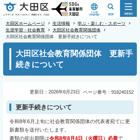
こ
の
ペ
大田区ホームページ
生活情報
学ぶ・楽しむ・スポーツ
ー
生涯学習・社会教育
大田区社会教育関係団体
大田区社会教育関係団体 更新手続きについて
ジ
の
本
大田区社会教育関係団体 更新手
先
文
続きについて
頭
こ
で
こ
す
か
ら
更新日：2026年6月23日
ページ番号：918240152
更新手続きについて
令和8年6月上旬に社会教育関係団体の代表者宛てに更
新書類を送付いたします。
書類の提出期限は
令和8年8月4日（火曜日）必着
で