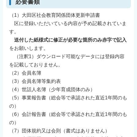
必要書類
English
（1）大田区社会教育関係団体更新申請書
简体中文
区に登録いただいている内容が予め記載されていま
繁體中文
す。
한국어
送付した紙様式に修正が必要な箇所のみ赤字で記入
नेपाली
をお願いします。
Filipino
（注釈1）ダウンロード可能なデータには登録内容
を記載しておりません。
（2）会員名簿
（3）会員名簿等集約表
（4）世話人名簿（少年育成団体のみ）
（5）事業報告書（総会等で承認された直近1年間のも
の）
（6）会計報告書（総会等で承認された直近1年間のも
の）
（7）団体規約又は会則（書式はありません）