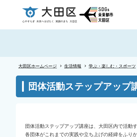
こ
の
ペ
ー
ジ
の
先
頭
大田区ホームページ
生活情報
学ぶ・楽しむ・スポーツ
で
す
本
団体活動ステップアップ
文
こ
こ
か
ら
団体活動ステップアップ講座は、大田区内で活動
各団体がこれまでの実践や立ち上げの経緯をふり