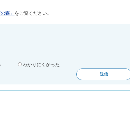
びの森」
をご覧ください。
。
い
わかりにくかった