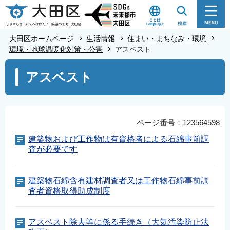
こ
の
ペ
大田区ホームページ
生活情報
住まい・まちなみ・環境
ー
環境・地球温暖化対策・公害
アスベスト
ジ
本
アスベスト
の
文
先
こ
頭
こ
で
か
ページ番号：123564598
す
ら
建築物および工作物は有資格者による石綿事前調
査が必要です
建築物石綿含有建材調査者又は工作物石綿事前調
査者資格取得助成制度
アスベスト除去等に係る手続き（大気汚染防止法