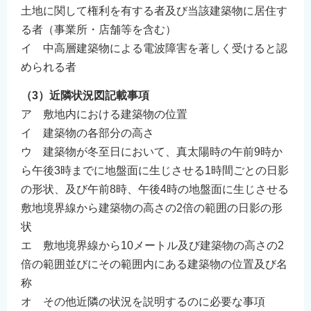
土地に関して権利を有する者及び当該建築物に居住す
English
る者（事業所・店舗等を含む）
邂菴謎ｸｭ譁�
イ 中高層建築物による電波障害を著しく受けると認
郢�ｫ比ｸｭ譁�
められる者
﨑懋ｵｭ�ｴ
（3）近隣状況図記載事項
爨ｨ爭�､ｪ爨ｾ爨ｲ爭
ア 敷地内における建築物の位置
Filipino
イ 建築物の各部分の高さ
ウ 建築物が冬至日において、真太陽時の午前9時か
ら午後3時までに地盤面に生じさせる1時間ごとの日影
の形状、及び午前8時、午後4時の地盤面に生じさせる
敷地境界線から建築物の高さの2倍の範囲の日影の形
状
エ 敷地境界線から10メートル及び建築物の高さの2
倍の範囲並びにその範囲内にある建築物の位置及び名
称
オ その他近隣の状況を説明するのに必要な事項