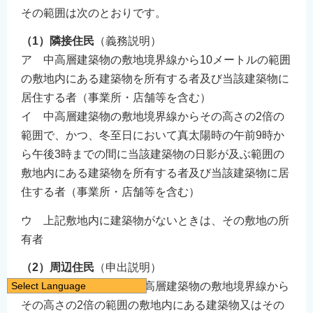
その範囲は次のとおりです。
（1）隣接住民
（義務説明）
ア 中高層建築物の敷地境界線から10メートルの範囲
の敷地内にある建築物を所有する者及び当該建築物に
居住する者（事業所・店舗等を含む）
イ 中高層建築物の敷地境界線からその高さの2倍の
範囲で、かつ、冬至日において真太陽時の午前9時か
ら午後3時までの間に当該建築物の日影が及ぶ範囲の
敷地内にある建築物を所有する者及び当該建築物に居
住する者（事業所・店舗等を含む）
ウ 上記敷地内に建築物がないときは、その敷地の所
有者
（2）周辺住民
（申出説明）
Select Language
ア 隣接住民を除き、中高層建築物の敷地境界線から
譌･譛ｬ隱�
その高さの2倍の範囲の敷地内にある建築物又はその