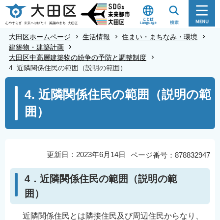
こ
の
ペ
大田区ホームページ
生活情報
住まい・まちなみ・環境
ー
建築物・建築計画
大田区中高層建築物の紛争の予防と調整制度
ジ
4. 近隣関係住民の範囲（説明の範囲）
の
本
先
4. 近隣関係住民の範囲（説明の範
文
頭
囲）
こ
で
こ
す
か
ら
更新日：2023年6月14日
ページ番号：878832947
4．近隣関係住民の範囲（説明の範
囲）
近隣関係住民とは隣接住民及び周辺住民からなり、