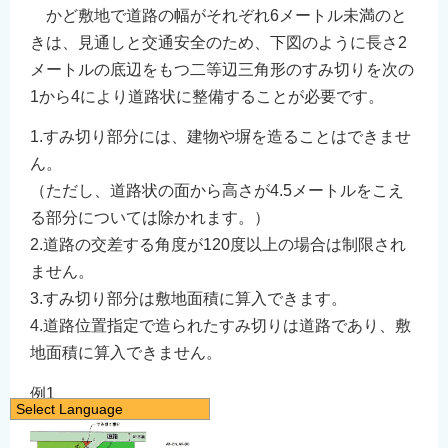
かど敷地で道路の幅がそれぞれ6メートル未満のと
きは、見通しと交通安全のため、下図のように長さ2
メートルの底辺をもつ二等辺三角形のすみ切りを次の
1から4により道路状に整備することが必要です。
1.すみ切り部分には、建物や塀を造ることはできませ
ん。
（ただし、道路状の面から高さが4.5メートルをこえ
る部分については除かれます。）
2.道路の交差する角度が120度以上の場合は制限され
ません。
3.すみ切り部分は敷地面積に算入できます。
4.道路位置指定で造られたすみ切りは道路であり、敷
地面積に算入できません。
例1
Select Language
日本語