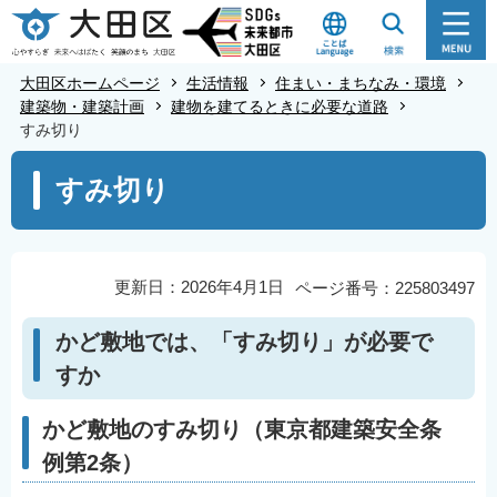
こ
の
ペ
大田区ホームページ
生活情報
住まい・まちなみ・環境
ー
建築物・建築計画
建物を建てるときに必要な道路
すみ切り
ジ
の
本
すみ切り
先
文
頭
こ
で
こ
す
か
更新日：2026年4月1日
ページ番号：225803497
ら
かど敷地では、「すみ切り」が必要で
すか
かど敷地のすみ切り（東京都建築安全条
例第2条）