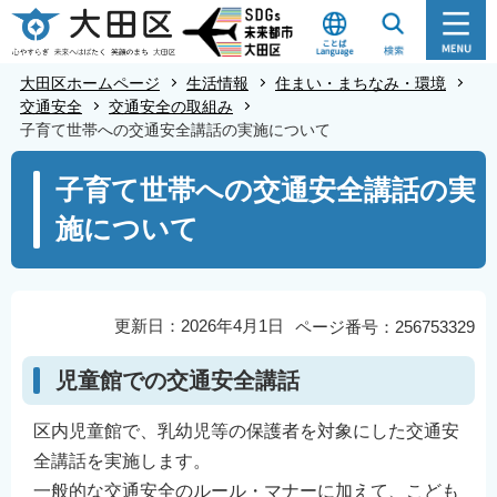
こ
の
ペ
大田区ホームページ
生活情報
住まい・まちなみ・環境
ー
交通安全
交通安全の取組み
子育て世帯への交通安全講話の実施について
ジ
の
本
子育て世帯への交通安全講話の実
先
文
施について
頭
こ
で
こ
す
か
ら
更新日：2026年4月1日
ページ番号：256753329
児童館での交通安全講話
区内児童館で、乳幼児等の保護者を対象にした交通安
全講話を実施します。
一般的な交通安全のルール・マナーに加えて、こども