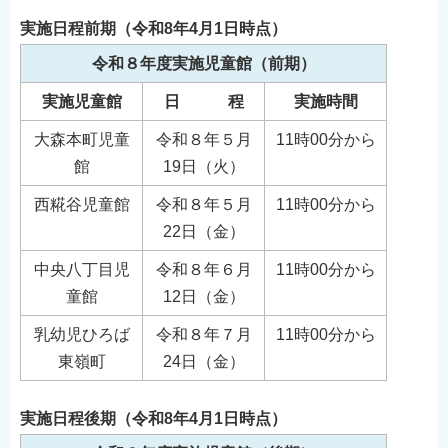
English
実施日程前期（令和8年4月1日時点）
简体中文
令和８年度実施児童館（前期）
繁體中文
実施児童館
日 程
実施時間
한국어
大森本町児童
令和８年５月
11時00分から
नेपाली
館
19日（火）
Filipino
西糀谷児童館
令和８年５月
11時00分から
22日（金）
中央八丁目児
令和８年６月
11時00分から
童館
12日（金）
乳幼児ひろば
令和８年７月
11時00分から
東嶺町
24日（金）
実施日程後期（令和8年4月1日時点）