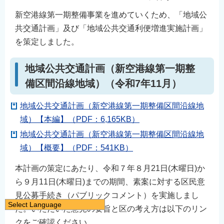
新空港線第一期整備事業を進めていくため、「地域公
共交通計画」及び「地域公共交通利便増進実施計画」
を策定しました。
地域公共交通計画（新空港線第一期整
備区間沿線地域）（令和7年11月）
地域公共交通計画（新空港線第一期整備区間沿線地
域）【本編】（PDF：6,165KB）
地域公共交通計画（新空港線第一期整備区間沿線地
域）【概要】（PDF：541KB）
本計画の策定にあたり、令和７年８月21日(木曜日)か
ら９月11日(木曜日)までの期間、素案に対する区民意
見公募手続き（パブリックコメント）を実施しまし
Select Language
た。いただいた意見の要旨と区の考え方は以下のリン
日本語
クをご確認ください。