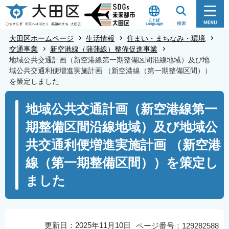
こ
の
ペ
大田区ホームページ
生活情報
住まい・まちなみ・環境
ー
交通事業
新空港線（蒲蒲線）整備促進事業
地域公共交通計画（新空港線第一期整備区間沿線地域）及び地
ジ
域公共交通利便増進実施計画 （新空港線（第一期整備区間））
の
を策定しました
先
本
頭
地域公共交通計画（新空港線第一
文
で
期整備区間沿線地域）及び地域公
こ
す
こ
共交通利便増進実施計画 （新空港
か
線（第一期整備区間））を策定し
ら
ました
更新日：2025年11月10日
ページ番号：129282588