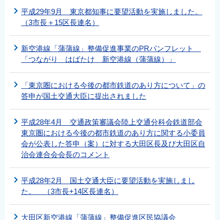
平成29年9月 東京都知事に要望活動を実施しました。
（3市長＋15区長連名）
新空港線「蒲蒲線」整備促進事業のPRパンフレット
「つながり はばたけ 新空港線（蒲蒲線）」
「東京圏における今後の都市鉄道のあり方について」の
答申が国土交通大臣に提出されました
平成28年4月 交通政策審議会陸上交通分科会鉄道部会
東京圏における今後の都市鉄道のあり方に関する小委員
会が公表した答申（案）に対する大田区長及び大田区自
治会連合会会長のコメント
平成28年2月 国土交通大臣に要望活動を実施しまし
た。 （3市長+14区長連名）
大田区新空港線「蒲蒲線」整備促進区民協議会