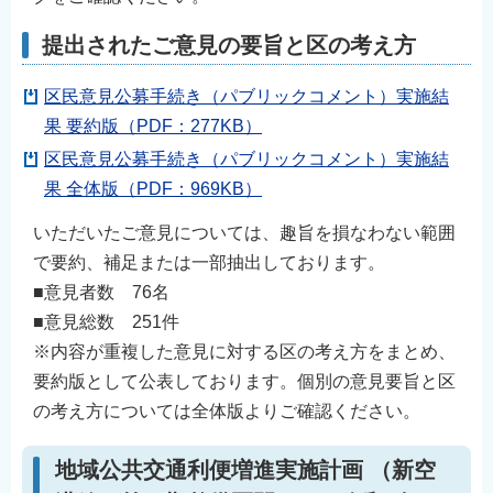
English
提出されたご意見の要旨と区の考え方
简体中文
繁體中文
区民意見公募手続き（パブリックコメント）実施結
한국어
果 要約版（PDF：277KB）
नेपाली
区民意見公募手続き（パブリックコメント）実施結
果 全体版（PDF：969KB）
Filipino
いただいたご意見については、趣旨を損なわない範囲
で要約、補足または一部抽出しております。
■意見者数 76名
■意見総数 251件
※内容が重複した意見に対する区の考え方をまとめ、
要約版として公表しております。個別の意見要旨と区
の考え方については全体版よりご確認ください。
地域公共交通利便増進実施計画 （新空