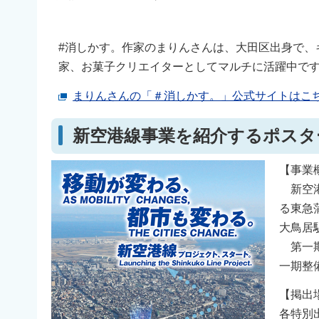
#消しかす。作家のまりんさんは、大田区出身で、
家、お菓子クリエイターとしてマルチに活躍中で
まりんさんの「＃消しかす。」公式サイトはこ
新空港線事業を紹介するポスタ
【事業
新空港
る東急
大鳥居
第一期
一期整
【掲出
各特別