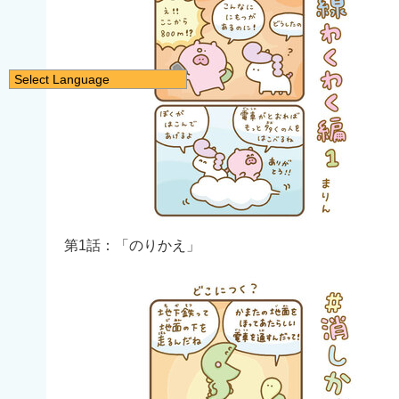
Select Language
日本語
English
简体中文
繁體中文
한국어
नेपाली
第1話：「のりかえ」
Filipino