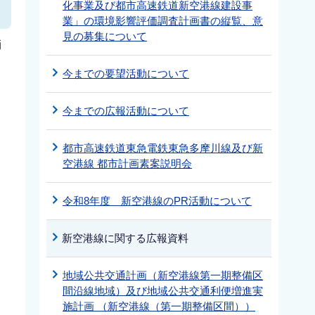
化事業及び都市高速鉄道新空港線建設事
業」の環境影響評価調査計画書の縦覧、意
見の募集について
消
今までの要望活動について
今までの広報活動について
都市高速鉄道東急電鉄東急多摩川線及び新
空港線 都市計画素案説明会
令和8年度 新空港線のPR活動について
新空港線に関する広報資料
地域公共交通計画（新空港線第一期整備区
間沿線地域）及び地域公共交通利便増進実
施計画 （新空港線（第一期整備区間））