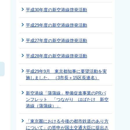
平成30年度の新空港線啓発活動
平成29年度の新空港線啓発活動
平成27年度の新空港線啓発活動
平成28年度の新空港線啓発活動
平成29年9月 東京都知事に要望活動を実
施しました。 （3市長＋15区長連名）
新空港線「蒲蒲線」整備促進事業のPRパ
ンフレット 「つながり はばたけ 新空
港線（蒲蒲線）」
「東京圏における今後の都市鉄道のあり方
について」の答申が国土交通大臣に提出さ