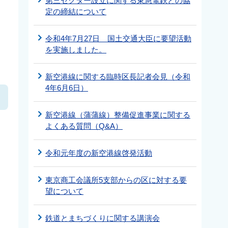
第三セクター設立に関する東急電鉄との協
定の締結について
令和4年7月27日 国土交通大臣に要望活動
を実施しました。
新空港線に関する臨時区長記者会見（令和
4年6月6日）
新空港線（蒲蒲線）整備促進事業に関する
よくある質問（Q&A）
令和元年度の新空港線啓発活動
東京商工会議所5支部からの区に対する要
望について
鉄道とまちづくりに関する講演会