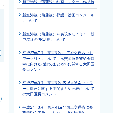
新空港線（蒲蒲線）絵画コンクール作品展
新空港線（蒲蒲線）標語・絵画コンクール
について
新空港線（蒲蒲線）を実現させよう！ 新
空港線のPR活動について
平成27年7月 東京都の「広域交通ネット
ワーク計画について」≪交通政策審議会答
申に向けた検討のまとめ≫に関する大田区
長コメント
平成27年3月 東京都の広域交通ネットワ
ーク計画に関する中間まとめ公表について
の大田区長コメント
平成27年3月 東京都及び国土交通省に要
望活動を実施しました。（9区長連名）