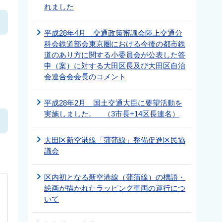
れました
平成28年4月 交通政策審議会陸上交通分
科会鉄道部会東京圏における今後の都市鉄
道のあり方に関する小委員会が公表した答
申（案）に対する大田区長及び大田区自治
会連合会会長のコメント
,
平成28年2月 国土交通大臣に要望活動を
実施しました。 （3市長+14区長連名）
大田区新空港線「蒲蒲線」整備促進区民協
議会
区内初となる新空港線（蒲蒲線）の標語・
絵画が描かれたラッピング車両の運行につ
いて