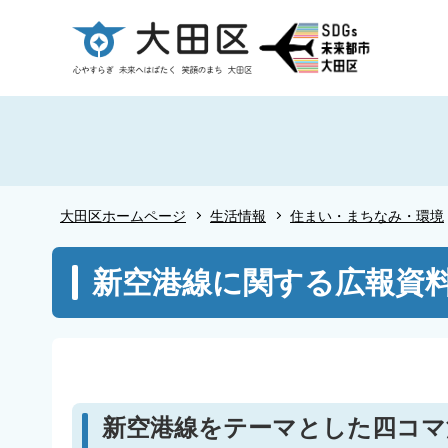
こ
の
ペ
ー
ジ
の
先
頭
大田区ホームページ
生活情報
住まい・まちなみ・環境
で
す
本
新空港線に関する広報資
文
こ
こ
か
ら
新空港線をテーマとした四コマ