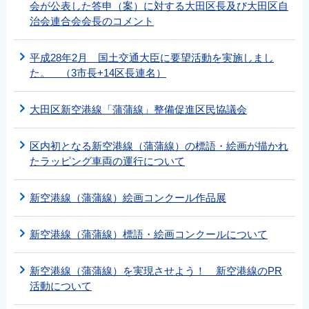
会が公表した答申（案）に対する大田区長及び大田区自
治会連合会会長のコメント
平成28年2月 国土交通大臣に要望活動を実施しまし
た。 （3市長+14区長連名）
大田区新空港線「蒲蒲線」整備促進区民協議会
区内初となる新空港線（蒲蒲線）の標語・絵画が描かれ
たラッピング車両の運行について
新空港線（蒲蒲線）絵画コンクール作品展
新空港線（蒲蒲線）標語・絵画コンクールについて
新空港線（蒲蒲線）を実現させよう！ 新空港線のPR
活動について