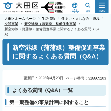
こ
の
ペ
大田区ホームページ
生活情報
住まい・まちなみ・環境
ー
交通事業
新空港線（蒲蒲線）整備促進事業
新空港線（蒲蒲線）整備促進事業に関するよくある質問（Q&
ジ
A）
の
本
先
新空港線（蒲蒲線）整備促進事業
文
頭
に関するよくある質問（Q&A）
こ
で
こ
す
か
ら
更新日：2026年4月23日
ページ番号：318869203
よくある質問（Q&A）一覧
第一期整備の事業計画に関すること