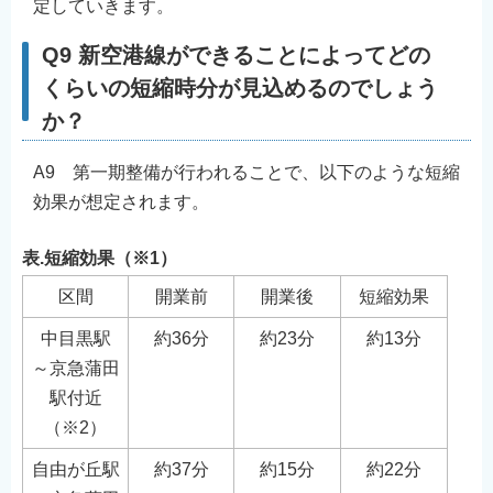
定していきます。
Q9 新空港線ができることによってどの
くらいの短縮時分が見込めるのでしょう
か？
A9 第一期整備が行われることで、以下のような短縮
効果が想定されます。
表.短縮効果（※1）
区間
開業前
開業後
短縮効果
中目黒駅
約36分
約23分
約13分
～京急蒲田
駅付近
（※2）
自由が丘駅
約37分
約15分
約22分