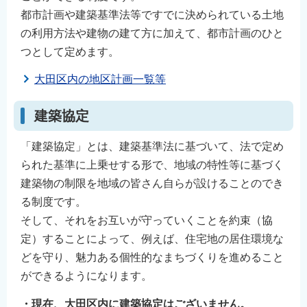
English
都市計画や建築基準法等ですでに決められている土地
の利用方法や建物の建て方に加えて、都市計画のひと
简体中文
つとして定めます。
繁體中文
한국어
大田区内の地区計画一覧等
नेपाली
建築協定
Filipino
「建築協定」とは、建築基準法に基づいて、法で定め
られた基準に上乗せする形で、地域の特性等に基づく
建築物の制限を地域の皆さん自らが設けることのでき
る制度です。
そして、それをお互いが守っていくことを約束（協
定）することによって、例えば、住宅地の居住環境な
どを守り、魅力ある個性的なまちづくりを進めること
ができるようになります。
・現在、大田区内に建築協定はございません。