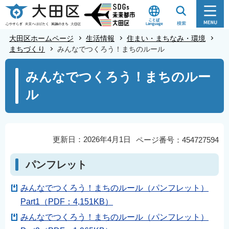
こ
の
ペ
大田区ホームページ
生活情報
住まい・まちなみ・環境
ー
まちづくり
みんなでつくろう！まちのルール
ジ
本
みんなでつくろう！まちのルー
の
文
先
ル
こ
頭
こ
で
か
す
ら
更新日：2026年4月1日
ページ番号：454727594
パンフレット
みんなでつくろう！まちのルール（パンフレット）
Part1（PDF：4,151KB）
みんなでつくろう！まちのルール（パンフレット）