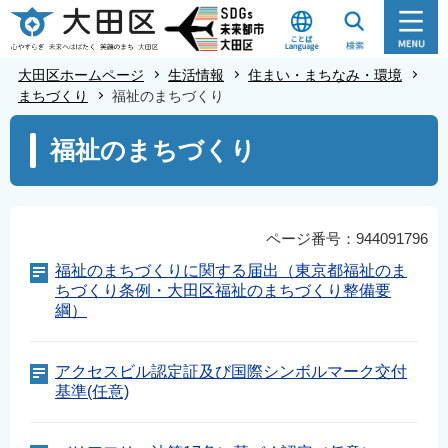
こ
の
ペ
大田区ホームページ
生活情報
住まい・まちなみ・環境
ー
まちづくり
福祉のまちづくり
ジ
本
福祉のまちづくり
の
文
先
こ
頭
こ
で
か
ページ番号：944091796
す
ら
福祉のまちづくりに関する届出（東京都福祉のま
ちづくり条例・大田区福祉のまちづくり整備要
綱）
アクセスビル認定証及び国際シンボルマーク交付
基準(任意)