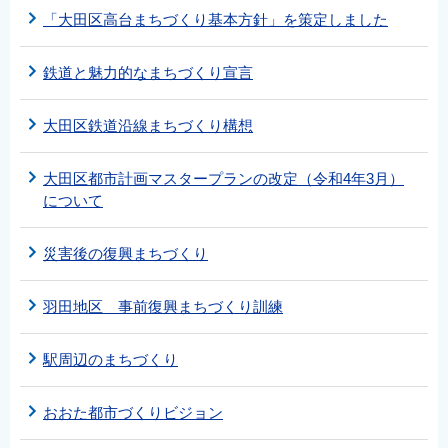
English
「大田区高台まちづくり基本方針」を策定しました
简体中文
鉄道と魅力的なまちづくり宣言
繁體中文
한국어
大田区鉄道沿線まちづくり構想
नेपाली
Filipino
大田区都市計画マスタープランの改定（令和4年3月）
について
災害後の復興まちづくり
羽田地区 事前復興まちづくり訓練
駅周辺のまちづくり
おおた都市づくりビジョン