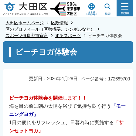
こ
の
ペ
大田区ホームページ
区政情報
ー
区のプロフィール（区勢概要、シンボルなど）
スポーツ健康都市宣言
するスポーツ
ビーチヨガ体験会
ジ
の
本
ビーチヨガ体験会
先
文
頭
こ
で
こ
す
か
更新日：2026年4月28日
ページ番号：172699703
ら
ビーチヨガ体験会を開催します！！
海を目の前に朝の太陽を浴びて気持ち良く行う
「モー
ニングヨガ」
1日の疲れをリフレッシュ、日暮れ時に実施する
「サ
ンセットヨガ」