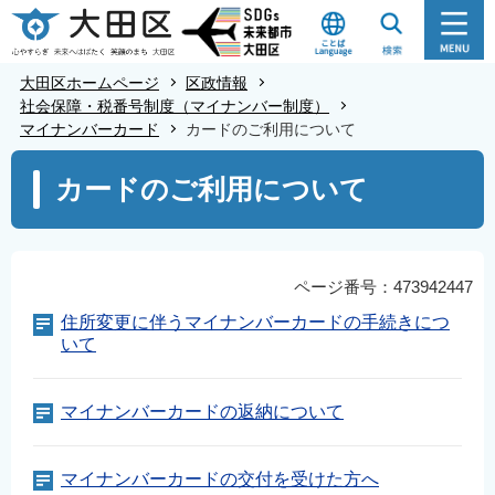
こ
の
ペ
大田区ホームページ
区政情報
ー
社会保障・税番号制度（マイナンバー制度）
マイナンバーカード
カードのご利用について
ジ
の
本
カードのご利用について
先
文
頭
こ
で
こ
す
か
ページ番号：473942447
ら
住所変更に伴うマイナンバーカードの手続きにつ
いて
マイナンバーカードの返納について
マイナンバーカードの交付を受けた方へ