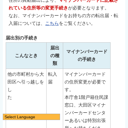
住所の異動届出により、
マイナンバーカードに記載さ
れている住所等の変更手続き
が必要となります。
なお、マイナンバーカードをお持ちの方の転出届・転
入届については、
こちら
をご覧ください。
届出別の手続き
届出
マイナンバーカード
こんなとき
の種
の手続き
類
他の市町村から大
転入
マイナンバーカード
田区へ引っ越しを
届
の住所変更が必要で
し
す。
た
本庁舎1階戸籍住民課
窓口、大田区マイナ
ンバーカードセンタ
Select Language
ーあるいは特別出張
日本語