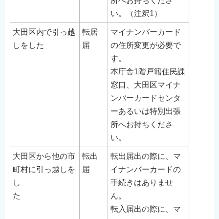
所へお持ちくださ
English
い。（注釈1）
简体中文
大田区内で引っ越
転居
マイナンバーカード
繁體中文
しをした
届
の住所変更が必要で
한국어
す。
नेपाली
本庁舎1階戸籍住民課
Filipino
窓口、大田区マイナ
ンバーカードセンタ
ーあるいは特別出張
所へお持ちくださ
い。
大田区から他の市
転出
転出届出の際に、マ
町村に引っ越しを
届
イナンバーカードの
し
手続きはありませ
た
ん。
転入届出の際に、マ