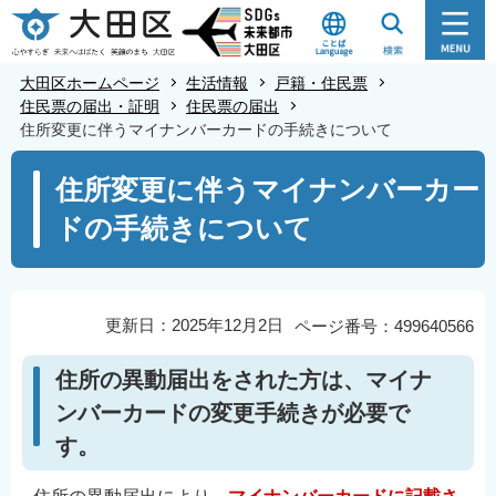
こ
の
ペ
大田区ホームページ
生活情報
戸籍・住民票
ー
住民票の届出・証明
住民票の届出
住所変更に伴うマイナンバーカードの手続きについて
ジ
の
本
住所変更に伴うマイナンバーカー
先
文
ドの手続きについて
頭
こ
で
こ
す
か
ら
更新日：2025年12月2日
ページ番号：499640566
住所の異動届出をされた方は、マイナ
ンバーカードの変更手続きが必要で
す。