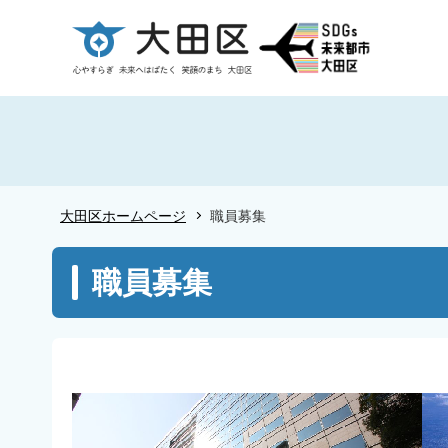
こ
の
ペ
ー
ジ
の
先
頭
大田区ホームページ
職員募集
で
す
本
職員募集
文
こ
こ
か
ら