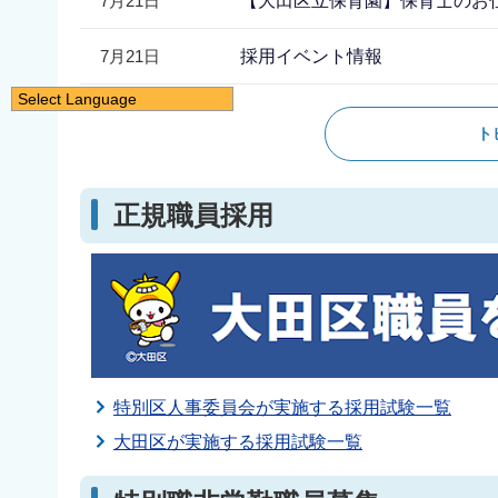
7月21日
【大田区立保育園】保育士のお
7月21日
採用イベント情報
Select Language
日本語
ト
English
简体中文
正規職員採用
繁體中文
한국어
नेपाली
Filipino
特別区人事委員会が実施する採用試験一覧
大田区が実施する採用試験一覧