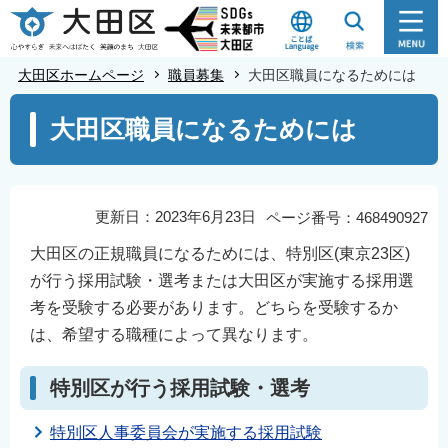
こ
の
ペ
大田区ホームページ
職員募集
大田区職員になるためには
ー
本
ジ
大田区職員になるためには
文
の
こ
先
こ
頭
か
更新日：2023年6月23日
ページ番号：468490927
で
ら
大田区の正規職員になるためには、特別区(東京23区)
す
が行う採用試験・選考または大田区が実施する採用選
考を受験する必要があります。どちらを受験するか
は、希望する職種によって異なります。
特別区が行う採用試験・選考
特別区人事委員会が実施する採用試験