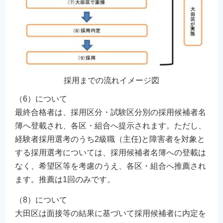
English
简体中文
繁體中文
한국어
नेपाली
採用までの流れイメージ図
Filipino
（6）について
最終合格者は、採用区分・試験区分別の採用候補者名
簿へ登載され、各区・組合へ提示されます。ただし、
経験者採用選考のうち2級職（主任)と障害者を対象と
する採用選考については、採用候補者名簿への登載は
なく、希望区等を考慮のうえ、各区・組合へ推薦され
ます。推薦は1回のみです。
（8）について
大田区は面接等の結果に基づいて採用候補者に内定を