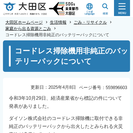
こ
の
ペ
大田区ホームページ
生活情報
ごみ・リサイクル
ー
家庭から出る資源とごみ
コードレス掃除機用非純正のバッテリーパックについて
ジ
の
本
コードレス掃除機用非純正のバッ
先
文
テリーパックについて
頭
こ
で
こ
す
か
ら
更新日：2025年4月8日
ページ番号：559896603
令和3年10月29日、経済産業省から標記の件について
発表がありました。
ダイソン株式会社のコードレス掃除機に取付できる非
純正のバッテリーパックから出火したとみられる火災