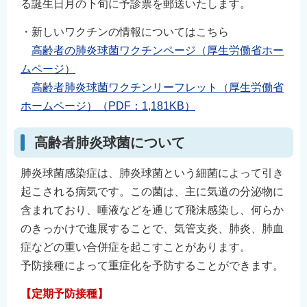
る誕生日月の下旬に予診票を郵送いたします。
English
・新しいワクチンの情報についてはこちら
简体中文
高齢者の肺炎球菌ワクチンページ（厚生労働省ホー
繁體中文
ムページ）
한국어
高齢者肺炎球菌ワクチンリーフレット（厚生労働省
नेपाली
ホームページ）（PDF：1,181KB）
Filipino
高齢者肺炎球菌について
肺炎球菌感染症は、肺炎球菌という細菌によって引き
起こされる病気です。この菌は、主に気道の分泌物に
含まれており、唾液などを通じて飛沫感染し、何らか
のきっかけで進展することで、気管支炎、肺炎、肺血
症などの重い合併症を起こすことがあります。
予防接種によって重症化を予防することができます。
【定期予防接種】