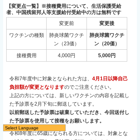
【変更点一覧】※接種費用について、生活保護受給
者、中国残留邦人等支援給付受給中の方は無料です
変更前
変更後
ワクチンの種類
肺炎球菌ワクチ
肺炎球菌ワクチ
ン（23価）
ン（20価）
接種費用
4,000円
5,000円
令和7年度中に対象となられた方は、
4月1日以降自己
負担額が変更となります
のでご注意ください。
上記の方については、新しいワクチンの内容を記載し
た予診票を2月下旬に郵送しています。
以前郵送した予診票は破棄していただき、今回送付し
た予診票を使用して接種をお願いします。
Select Language
令和8年度に65歳になられる方については、対象とな
日本語