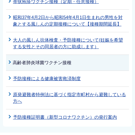
帯状疱疹ワクチン接種（定期・任意接種）
昭和37年4月2日から昭和54年4月1日生まれの男性を対
象とする風しんの定期接種について【接種期間延長】
大人の風しん抗体検査・予防接種について(妊娠を希望
する女性とその同居者の方に助成します）
高齢者肺炎球菌ワクチン接種
予防接種による健康被害救済制度
原発避難者特例法に基づく指定市町村から避難している
方へ
予防接種証明書（新型コロナワクチン）の発行案内