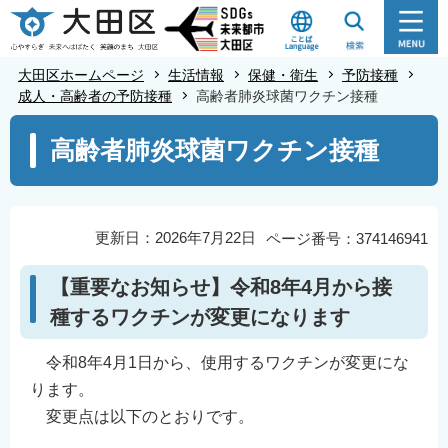
こ
の
ペ
大田区ホームページ
生活情報
保健・衛生
予防接種
ー
成人・高齢者の予防接種
高齢者肺炎球菌ワクチン接種
ジ
本
高齢者肺炎球菌ワクチン接種
の
文
先
こ
頭
こ
で
か
更新日：2026年7月22日
ページ番号：374146941
す
ら
【重要なお知らせ】令和8年4月から接
種するワクチンが変更になります
令和8年4月1日から、使用するワクチンが変更にな
ります。
変更点は以下のとおりです。