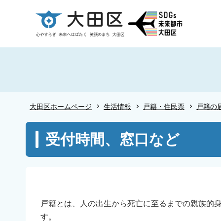
こ
の
ペ
ー
ジ
の
先
頭
大田区ホームページ
生活情報
戸籍・住民票
戸籍の
で
す
本
受付時間、窓口など
文
こ
こ
か
ら
戸籍とは、人の出生から死亡に至るまでの親族的
す。