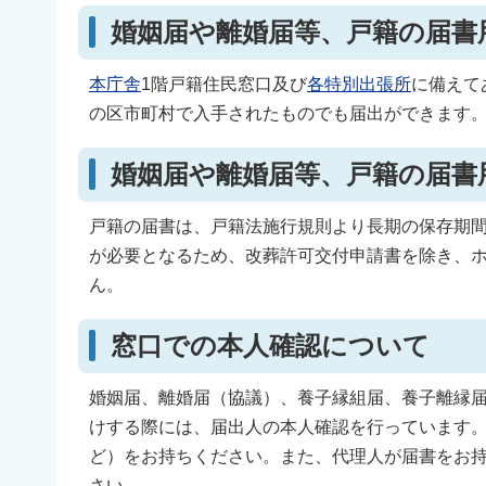
婚姻届や離婚届等、戸籍の届書
本庁舎
1階戸籍住民窓口及び
各特別出張所
に備えて
の区市町村で入手されたものでも届出ができます
婚姻届や離婚届等、戸籍の届書
戸籍の届書は、戸籍法施行規則より長期の保存期
が必要となるため、改葬許可交付申請書を除き、
ん。
窓口での本人確認について
婚姻届、離婚届（協議）、養子縁組届、養子離縁
けする際には、届出人の本人確認を行っています
ど）をお持ちください。また、代理人が届書をお
さい。