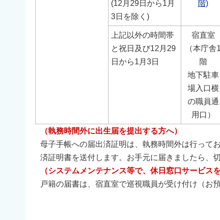
(12月29日から1月
階)
3日を除く)
上記以外の時間帯
宿直室
と祝日及び12月29
（本庁舎
日から1月3日
階
地下駐車
場入口横
の職員通
用口）
（執務時間外に出生届を提出する方へ）
母子手帳への届出済証明は、執務時間外は行って
済証明書を送付します。お手元に届きましたら、
（システムメンテナンス等で、休日窓口サービス
戸籍の届書は、宿直室で巡視職員が受け付け（お