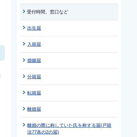
受付時間、窓口など
出生届
入籍届
婚姻届
受
分籍届
転籍届
離婚届
離婚の際に称していた氏を称する届(戸籍
法77条の2の届)