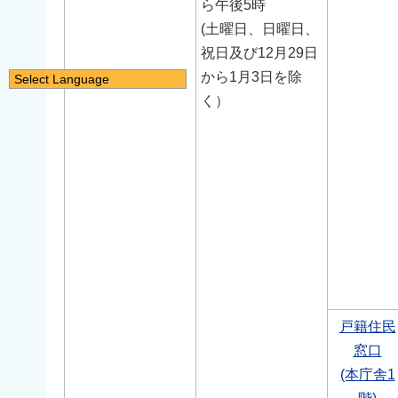
ら午後5時
(土曜日、日曜日、
祝日及び12月29日
から1月3日を除
Select Language
く）
日本語
English
简体中文
繁體中文
한국어
नेपाली
Filipino
戸籍住民
窓口
(本庁舎1