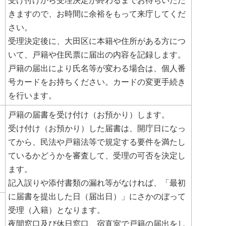
受け付けから受理決定が終わるまでお待ちいただ
きますので、お時間に余裕をもって来庁してくだ
さい。
受理決定後に、大田区に本籍や住所がある方につ
いて、戸籍や住民票に届出の内容を記録します。
戸籍の届出により氏名等が変わる場合は、個人番
号カードをお持ちください。カードの変更手続き
を行います。
戸籍の届書を受け付け（お預かり）します。
受け付け（お預かり）した届書は、開庁日になっ
てから、民法や戸籍法等で規定する要件を満たし
ているかどうかを審査して、受理の可否を決定し
ます。
記入誤りや添付書類の漏れ等がなければ、「最初
に届書を提出した日（届出日）」にさかのぼって
受理（入籍）となります。
夜間窓口及び休日窓口、宿直室で戸籍の届出をし