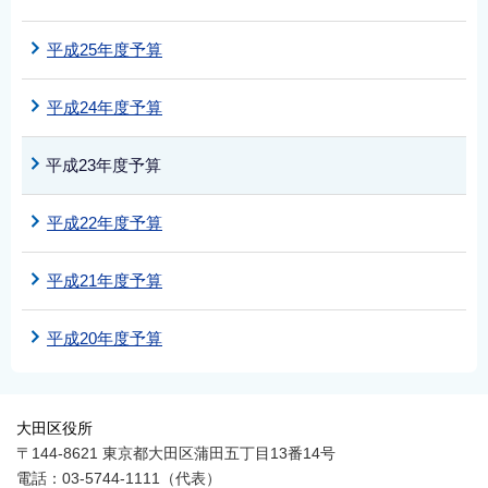
平成25年度予算
平成24年度予算
平成23年度予算
平成22年度予算
平成21年度予算
平成20年度予算
大田区役所
〒144-8621 東京都大田区蒲田五丁目13番14号
電話：03-5744-1111（代表）