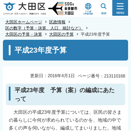
こ
の
ペ
大田区ホームページ
区政情報
ー
区の数字（予算・決算、人口、統計など）
大田区の予算・決算
大田区の予算
平成23年度予算
ジ
の
本
平成23年度予算
先
文
頭
こ
で
こ
す
か
更新日：2016年4月1日
ページ番号：213110168
ら
平成23年度 予算（案）の編成にあた
って
大田区の平成23年度予算については、区民の皆さま
の暮らしに今何が求められているのかを、地域の中で
多くの声を伺いながら、編成してまいりました。地域