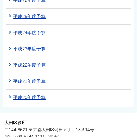
平成26年度予算
平成25年度予算
平成24年度予算
平成23年度予算
平成22年度予算
平成21年度予算
平成20年度予算
大田区役所
〒144-8621 東京都大田区蒲田五丁目13番14号
電話：03-5744-1111（代表）