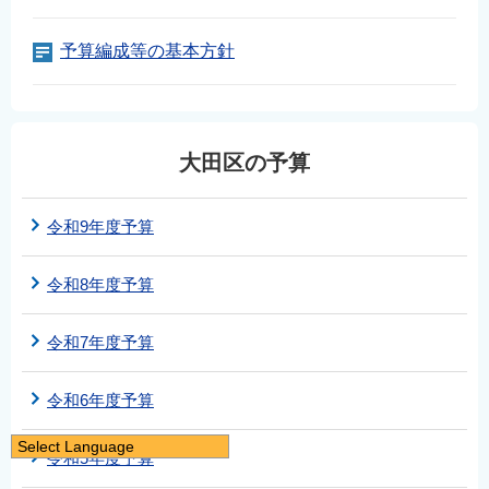
予算編成等の基本方針
大田区の予算
令和9年度予算
令和8年度予算
令和7年度予算
令和6年度予算
Select Language
令和5年度予算
日本語