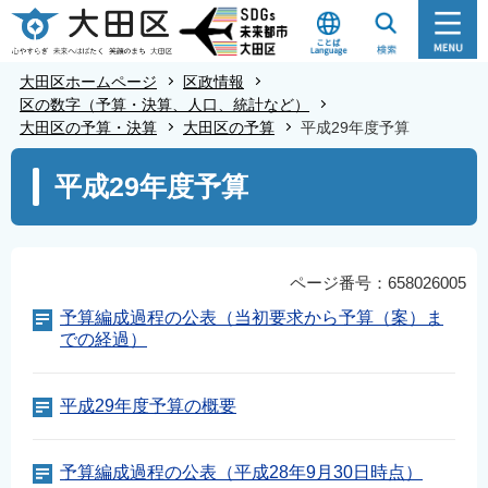
こ
の
ペ
大田区ホームページ
区政情報
ー
区の数字（予算・決算、人口、統計など）
大田区の予算・決算
大田区の予算
平成29年度予算
ジ
の
本
平成29年度予算
先
文
頭
こ
で
こ
す
か
ページ番号：658026005
ら
予算編成過程の公表（当初要求から予算（案）ま
での経過）
平成29年度予算の概要
予算編成過程の公表（平成28年9月30日時点）