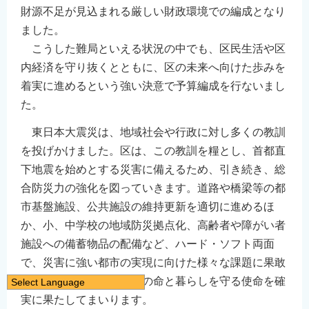
財源不足が見込まれる厳しい財政環境での編成となり
ました。
こうした難局といえる状況の中でも、区民生活や区
内経済を守り抜くとともに、区の未来へ向けた歩みを
着実に進めるという強い決意で予算編成を行ないまし
た。
東日本大震災は、地域社会や行政に対し多くの教訓
を投げかけました。区は、この教訓を糧とし、首都直
下地震を始めとする災害に備えるため、引き続き、総
合防災力の強化を図っていきます。道路や橋梁等の都
市基盤施設、公共施設の維持更新を適切に進めるほ
か、小、中学校の地域防災拠点化、高齢者や障がい者
施設への備蓄物品の配備など、ハード・ソフト両面
で、災害に強い都市の実現に向けた様々な課題に果敢
に取り組み、区民の皆様の命と暮らしを守る使命を確
Select Language
実に果たしてまいります。
日本語