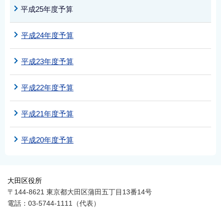
平成25年度予算
平成24年度予算
平成23年度予算
平成22年度予算
平成21年度予算
平成20年度予算
大田区役所
〒144-8621 東京都大田区蒲田五丁目13番14号
電話：03-5744-1111（代表）