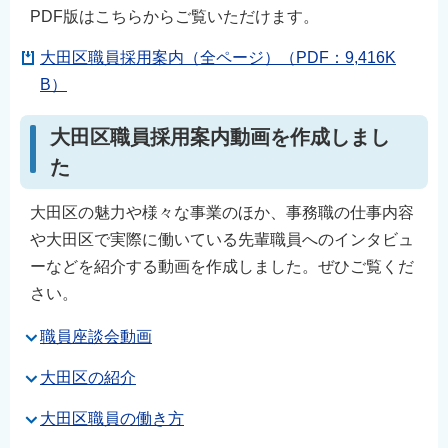
PDF版はこちらからご覧いただけます。
English
简体中文
大田区職員採用案内（全ページ）（PDF：9,416K
繁體中文
B）
한국어
大田区職員採用案内動画を作成しまし
नेपाली
た
Filipino
大田区の魅力や様々な事業のほか、事務職の仕事内容
や大田区で実際に働いている先輩職員へのインタビュ
ーなどを紹介する動画を作成しました。ぜひご覧くだ
さい。
職員座談会動画
大田区の紹介
大田区職員の働き方