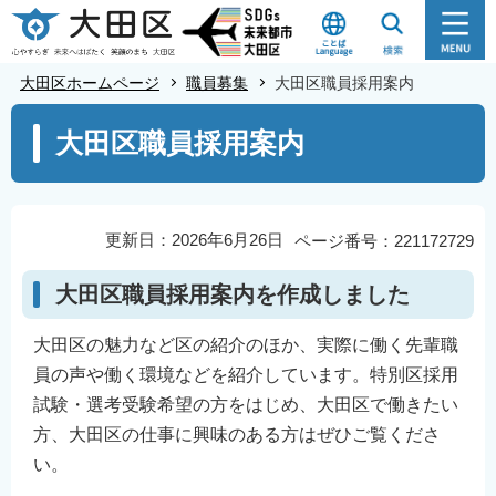
こ
の
ペ
大田区ホームページ
職員募集
大田区職員採用案内
ー
本
ジ
大田区職員採用案内
文
の
こ
先
こ
頭
か
更新日：2026年6月26日
ページ番号：221172729
で
ら
す
大田区職員採用案内を作成しました
大田区の魅力など区の紹介のほか、実際に働く先輩職
員の声や働く環境などを紹介しています。特別区採用
試験・選考受験希望の方をはじめ、大田区で働きたい
方、大田区の仕事に興味のある方はぜひご覧くださ
い。