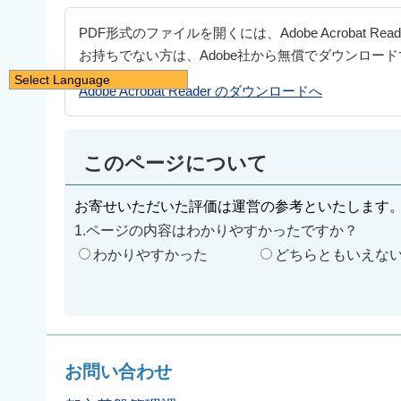
PDF形式のファイルを開くには、Adobe Acrobat Re
お持ちでない方は、Adobe社から無償でダウンロー
Select Language
Adobe Acrobat Reader のダウンロードへ
日本語
English
简体中文
このページについて
繁體中文
お寄せいただいた評価は運営の参考といたします
한국어
1.ページの内容はわかりやすかったですか？
नेपाली
わかりやすかった
どちらともいえな
Filipino
お問い合わせ