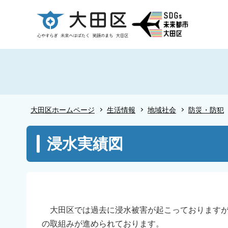
こ
の
ペ
ー
ジ
の
先
頭
大田区ホームページ
生活情報
地域社会
防災・防犯
で
す
本
浸水実績図
文
こ
こ
か
ら
大田区では過去に浸水被害が起こっておりますが
の取組みが進められております。