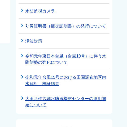
水防監視カメラ
り災証明書（罹災証明書）の発行について
津波対策
令和元年東日本台風（台風19号）に伴う水
防態勢の強化について
令和元年台風19号における田園調布地区内
水解析 検証結果
大田区仲六郷水防資機材センターの運用開
始について