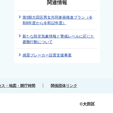
関連情報
第9期大田区男女共同参画推進プラン（令
和8年度から令和12年度）
新たな防災気象情報と警戒レベルに応じた
避難行動について
感震ブレーカー設置支援事業
セス・地図・開庁時間
関係団体リンク
©大田区