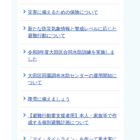
災害に備えるための保険について
よ
新たな防災気象情報と警戒レベルに応じた
避難行動について
。
令和8年度大田区合同水防訓練を実施しま
した
大田区田園調布水防センターの運用開始に
ついて
降雪に備えましょう
【避難行動要支援者用】本人・家族等で作
成する個別避難計画について
「マイ・タイムライン」を作って風水害に