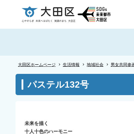
こ
の
ペ
ー
ジ
の
先
頭
大田区ホームページ
生活情報
地域社会
男女共同参
で
す
本
パステル132号
文
こ
こ
か
ら
未来を描く
十人十色のハーモニー