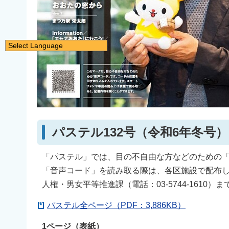
Select Language
日本語
English
简体中文
繁體中文
한국어
パステル132号（令和6年冬号）
नेपाली
Filipino
「パステル」では、目の不自由な方などのための
「音声コード」を読み取る際は、各区施設で配布
人権・男女平等推進課（電話：03-5744-1610
パステル全ページ（PDF：3,886KB）
1ページ（表紙）