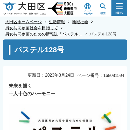
こ
の
ペ
大田区ホームページ
生活情報
地域社会
ー
男女共同参画社会を目指して
男女共同参画のための情報誌「パステル」
パステル128号
ジ
の
本
パステル128号
先
文
頭
こ
で
こ
す
か
更新日：2023年3月24日
ページ番号：168081594
ら
未来を描く
十人十色のハーモニー