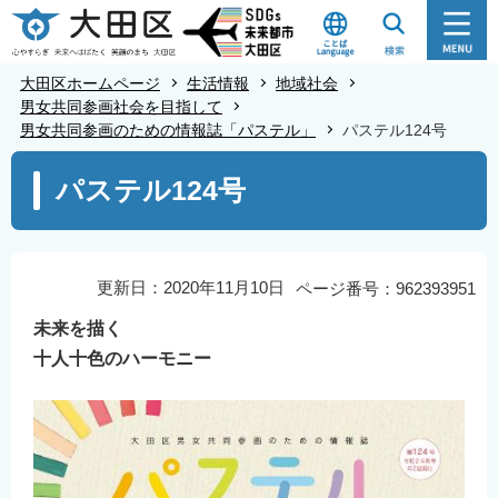
こ
の
ペ
大田区ホームページ
生活情報
地域社会
ー
男女共同参画社会を目指して
男女共同参画のための情報誌「パステル」
パステル124号
ジ
の
本
パステル124号
先
文
頭
こ
で
こ
す
か
更新日：2020年11月10日
ページ番号：962393951
ら
未来を描く
十人十色のハーモニー