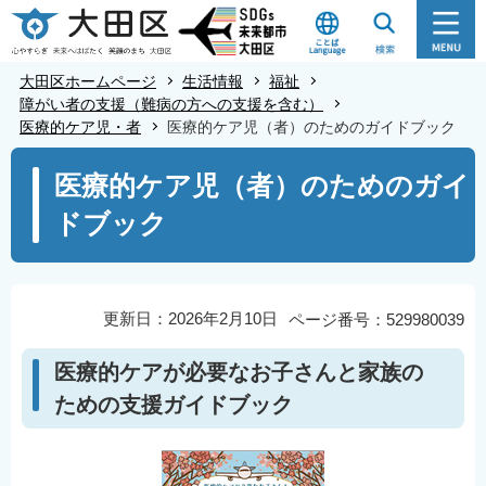
こ
の
ペ
大田区ホームページ
生活情報
福祉
ー
障がい者の支援（難病の方への支援を含む）
医療的ケア児・者
医療的ケア児（者）のためのガイドブック
ジ
の
本
医療的ケア児（者）のためのガイ
先
文
ドブック
頭
こ
で
こ
す
か
ら
更新日：2026年2月10日
ページ番号：529980039
医療的ケアが必要なお子さんと家族の
ための支援ガイドブック