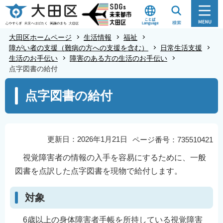
こ
の
ペ
大田区ホームページ
生活情報
福祉
ー
障がい者の支援（難病の方への支援を含む）
日常生活支援
生活のお手伝い
障害のある方の生活のお手伝い
ジ
点字図書の給付
の
本
先
点字図書の給付
文
頭
こ
で
こ
す
か
更新日：2026年1月21日
ページ番号：735510421
ら
視覚障害者の情報の入手を容易にするために、一般
図書を点訳した点字図書を現物で給付します。
対象
6歳以上の身体障害者手帳を所持している視覚障害