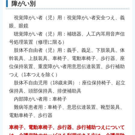
障がい別
English
简体中文
視覚障がい者（児）用：視覚障がい者安全つえ、義
繁體中文
眼、眼鏡
한국어
聴覚障がい者（児）用：補聴器、人工内耳用音声信
号処理装置（修理に限る）
नेपाली
肢体不自由者（児）用：義手、義足、下肢装具、体
Filipino
幹装具、上肢装具、車椅子、電動車椅子、歩行器、座
位保持装置、重度障がい者用意思伝達装置、歩行補助
つえ（1本つえを除く）
肢体不自由児用（18歳未満）：座位保持椅子、起立
保持具、頭部保持具、排便補助具
内部障がい者用：車椅子
難病等患者用：車椅子、意思伝達装置、靴型装具、
電動車椅子、歩行器
車椅子、電動車椅子、歩行器、歩行補助つえについて