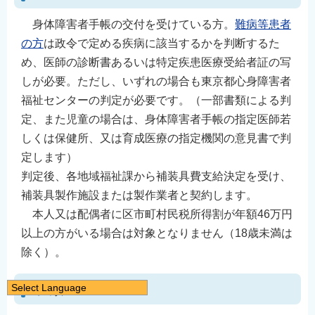
身体障害者手帳の交付を受けている方。
難病等患者
の方
は政令で定める疾病に該当するかを判断するた
め、医師の診断書あるいは特定疾患医療受給者証の写
しが必要。ただし、いずれの場合も東京都心身障害者
福祉センターの判定が必要です。（一部書類による判
定、また児童の場合は、身体障害者手帳の指定医師若
しくは保健所、又は育成医療の指定機関の意見書で判
定します）
判定後、各地域福祉課から補装具費支給決定を受け、
補装具製作施設または製作業者と契約します。
本人又は配偶者に区市町村民税所得割が年額46万円
以上の方がいる場合は対象となりません（18歳未満は
除く）。
種類
Select Language
日本語