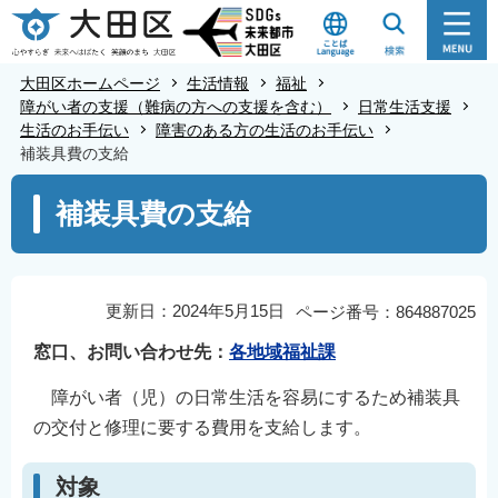
こ
の
ペ
大田区ホームページ
生活情報
福祉
ー
障がい者の支援（難病の方への支援を含む）
日常生活支援
生活のお手伝い
障害のある方の生活のお手伝い
ジ
補装具費の支給
の
本
先
補装具費の支給
文
頭
こ
で
こ
す
か
更新日：2024年5月15日
ページ番号：864887025
ら
窓口、お問い合わせ先：
各地域福祉課
障がい者（児）の日常生活を容易にするため補装具
の交付と修理に要する費用を支給します。
対象