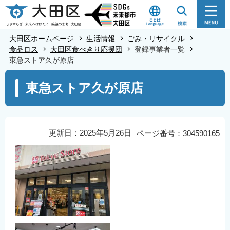
こ
の
ペ
大田区ホームページ
生活情報
ごみ・リサイクル
ー
食品ロス
大田区食べきり応援団
登録事業者一覧
東急ストア久が原店
ジ
の
本
東急ストア久が原店
先
文
頭
こ
で
こ
す
か
更新日：2025年5月26日
ページ番号：304590165
ら