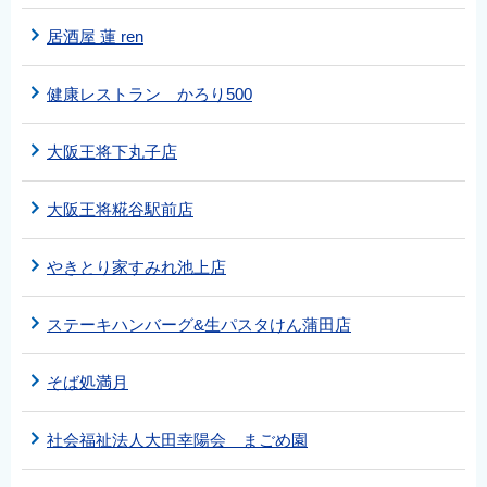
居酒屋 蓮 ren
健康レストラン かろり500
大阪王将下丸子店
大阪王将糀谷駅前店
やきとり家すみれ池上店
ステーキハンバーグ&生パスタけん蒲田店
そば処満月
社会福祉法人大田幸陽会 まごめ園