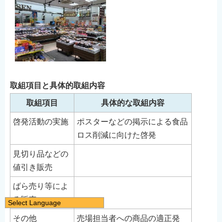
取組項目と具体的取組内容
取組項目
具体的な取組内容
啓発活動の実施
ポスターなどの掲示による食品
ロス削減に向けた啓発
見切り品などの
値引き販売
ばら売り等によ
る販売
Select Language
日本語
その他
売場担当者への商品の適正発