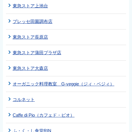
東急ストア上池台
プレッセ田園調布店
東急ストア長原店
東急ストア蒲田プラザ店
東急ストア大森店
オーガニック料理教室 G-veggie（ジィ・ベジィ）
コルネット
Caffe di Pio（カフェド・ピオ）
ふ・く・し食堂RIN